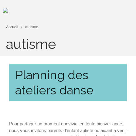
Accompagner l'autisme
AideraVar
Accueil
/
autisme
autisme
Nous connaître
Planning des
Histoire & valeurs
Missions & projets
ateliers danse
Stratégie & direction
Nos partenaires
Vous informer
L’autisme en bref
Pour partager un moment convivial en toute bienveillance,
Nos actualités
nous vous invitons parents d’enfant autiste ou aidant à venir
Formation & recherche