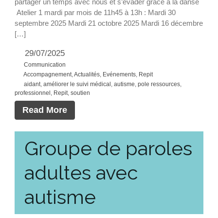
partager un temps avec nous et s’évader grâce à la danse
Documentation
Atelier 1 mardi par mois de 11h45 à 13h : Mardi 30
septembre 2025 Mardi 21 octobre 2025 Mardi 16 décembre
Vous accompagner
[…]
Jeunesse
29/07/2025
Adultes
Communication
Soins & santé
Accompagnement
,
Actualités
,
Evénements
,
Repit
aidant
,
améliorer le suivi médical
,
autisme
,
pole ressources
,
Loisirs & Repit
professionnel
,
Repit
,
soutien
Vous engager
Read More
Soutenir nos actions
Intégrer l’équipe des
Groupe de paroles
professionnels
Actualités
adultes avec
Actualités
autisme
Évènements
Faire un don