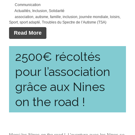
Communication
Actualités
,
Inclusion
,
Solidarité
association
,
autisme
,
famille
,
inclusion
,
journée mondiale
,
loisirs
,
Sport
,
sport adapté
,
Troubles du Spectre de l’Autisme (TSA)
Read More
2500€ récoltés
pour l’association
grâce aux Nines
on the road !
Merci les Nines on the road ! L’aventure avec les Nines se