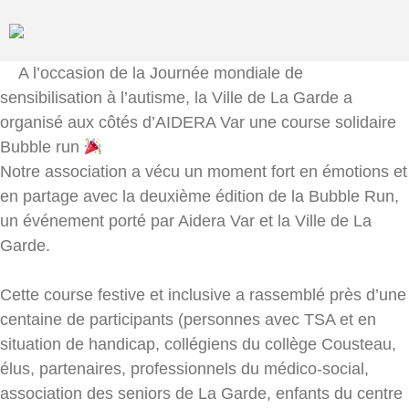
Accompagner l'autisme
AideraVar
Nous connaître
A l’occasion de la Journée mondiale de
Histoire & valeurs
sensibilisation à l’autisme, la Ville de La Garde a
Missions & projets
organisé aux côtés d’AIDERA Var une course solidaire
Stratégie & direction
Bubble run
Nos partenaires
Notre association a vécu un moment fort en émotions et
en partage avec la deuxième édition de la Bubble Run,
Vous informer
un événement porté par
Aidera Var
et la
Ville de La
L’autisme en bref
Garde
.
Nos actualités
Formation & recherche
Cette course festive et inclusive a rassemblé près d’une
Documentation
centaine de participants (personnes avec TSA et en
Vous accompagner
situation de handicap, collégiens du collège Cousteau,
élus, partenaires, professionnels du médico-social,
Jeunesse
association des seniors de La Garde, enfants du centre
Adultes