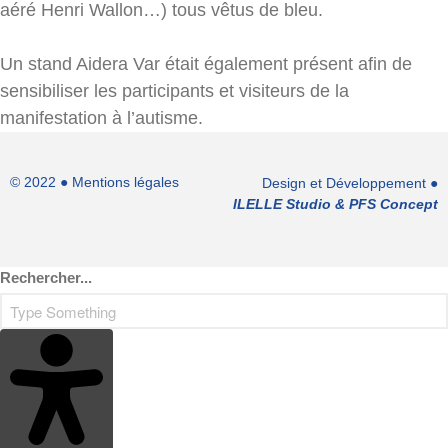
aéré Henri Wallon…) tous vêtus de bleu.
Soins & santé
Loisirs & Repit
Un stand Aidera Var était également présent afin de
Vous engager
sensibiliser les participants et visiteurs de la
Soutenir nos actions
manifestation à l’autisme.
Intégrer l’équipe des
professionnels
© 2022 ●
Mentions légales
Design et Développement ●
Actualités
ILELLE Studio
&
PFS Concept
Actualités
Évènements
Rechercher...
Faire un don