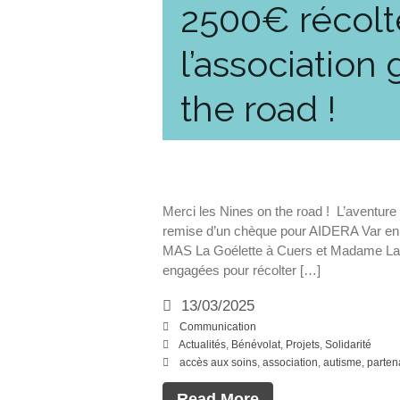
2500€ récolt
l’association
the road !
Merci les Nines on the road ! L’aventur
remise d’un chèque pour AIDERA Var en p
MAS La Goélette à Cuers et Madame La
engagées pour récolter […]
13/03/2025
Communication
Actualités
,
Bénévolat
,
Projets
,
Solidarité
accès aux soins
,
association
,
autisme
,
parten
Read More