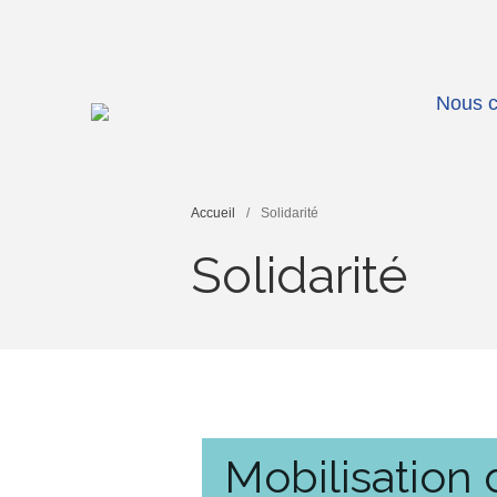
Nous c
Accompagner l'autisme
AideraVar
Accueil
/
Solidarité
Solidarité
Mobilisation 