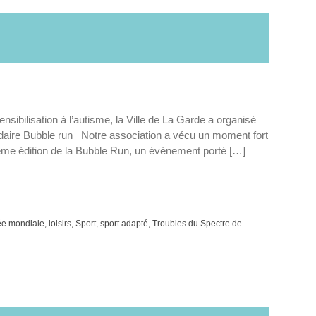
nsibilisation à l’autisme, la Ville de La Garde a organisé
daire Bubble run Notre association a vécu un moment fort
ème édition de la Bubble Run, un événement porté […]
ée mondiale
,
loisirs
,
Sport
,
sport adapté
,
Troubles du Spectre de