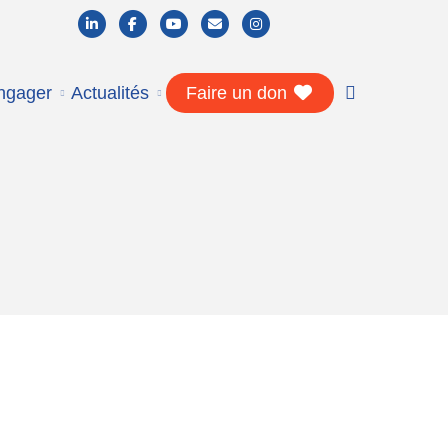
ngager
Actualités
Faire un don
Nous connaître
Histoire & valeurs
Missions & projets
Stratégie & direction
Nos partenaires
Vous informer
L’autisme en bref
Nos actualités
Formation & recherche
Documentation
Vous accompagner