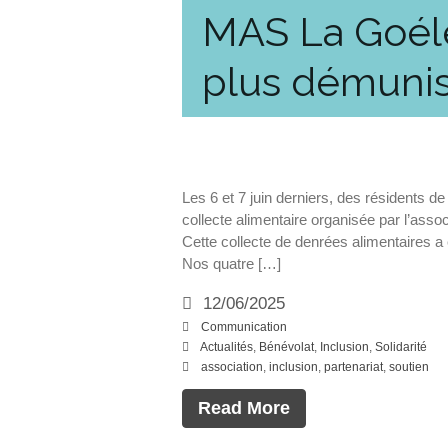
MAS La Goéle
plus démuni
Les 6 et 7 juin derniers, des résidents d
collecte alimentaire organisée par l’asso
Cette collecte de denrées alimentaires a
Nos quatre […]
12/06/2025
Communication
Actualités
,
Bénévolat
,
Inclusion
,
Solidarité
association
,
inclusion
,
partenariat
,
soutien
Read More