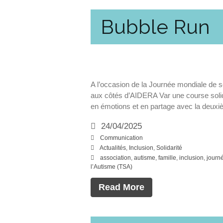
Bubble Run
A l’occasion de la Journée mondiale de se
aux côtés d’AIDERA Var une course soli
en émotions et en partage avec la deuxi
24/04/2025
Communication
Actualités
,
Inclusion
,
Solidarité
association
,
autisme
,
famille
,
inclusion
,
journ
l’Autisme (TSA)
Read More