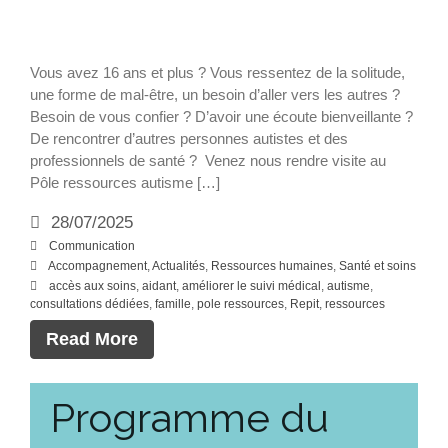
Jeunesse
Adultes
Soins & santé
Vous avez 16 ans et plus ? Vous ressentez de la solitude,
une forme de mal-être, un besoin d’aller vers les autres ?
Loisirs & Repit
Besoin de vous confier ? D’avoir une écoute bienveillante ?
Vous engager
De rencontrer d’autres personnes autistes et des
professionnels de santé ? Venez nous rendre visite au
Soutenir nos actions
Pôle ressources autisme […]
Intégrer l’équipe des
professionnels
28/07/2025
Communication
Actualités
Accompagnement
,
Actualités
,
Ressources humaines
,
Santé et soins
accès aux soins
,
aidant
,
améliorer le suivi médical
,
autisme
,
Actualités
consultations dédiées
,
famille
,
pole ressources
,
Repit
,
ressources
Évènements
Read More
Faire un don
Programme du