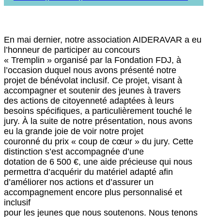
Soins & santé
Loisirs & Repit
Vous engager
En mai dernier, notre association AIDERAVAR a eu
Soutenir nos actions
l’honneur de participer au concours
Intégrer l’équipe des professionnels
« Tremplin » organisé par la Fondation FDJ, à
l’occasion duquel nous avons présenté notre
Actualités
projet de bénévolat inclusif. Ce projet, visant à
Actualités
accompagner et soutenir des jeunes à travers
Évènements
des actions de citoyenneté adaptées à leurs
besoins spécifiques, a particulièrement touché le
Faire un don
jury. À la suite de notre présentation, nous avons
eu la grande joie de voir notre projet
couronné du prix « coup de cœur » du jury. Cette
distinction s’est accompagnée d’une
dotation de 6 500 €, une aide précieuse qui nous
permettra d’acquérir du matériel adapté afin
d’améliorer nos actions et d’assurer un
accompagnement encore plus personnalisé et
inclusif
pour les jeunes que nous soutenons. Nous tenons