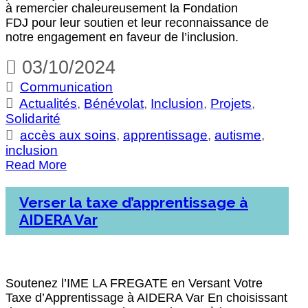
à remercier chaleureusement la Fondation
FDJ pour leur soutien et leur reconnaissance de
notre engagement en faveur de l’inclusion.
03/10/2024
Communication
Actualités
,
Bénévolat
,
Inclusion
,
Projets
,
Solidarité
accès aux soins
,
apprentissage
,
autisme
,
inclusion
Read More
Verser la taxe d’apprentissage à
AIDERA Var
Soutenez l’IME LA FREGATE en Versant Votre
Taxe d’Apprentissage à AIDERA Var En choisissant