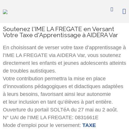
Accompagner l'autisme
AideraVar
Nous connaître
Soutenez l'IME LA FREGATE en Versant
Histoire & valeurs
Votre Taxe d'Apprentissage à AIDERA Var
Missions & projets
Stratégie & direction
En choisissant de verser votre taxe d’apprentissage à
Nos partenaires
l’IME LA FREGATE via AIDERA Var, vous soutenez
directement les enfants et jeunes adolescents atteints
Vous informer
de troubles autistiques.
L’autisme en bref
Votre contribution permettra la mise en place
Nos actualités
d’innovations pédagogiques et didactiques adaptées
Formation & recherche
à leurs besoins, favorisant ainsi leur autonomie
Documentation
et leur inclusion en tant qu’élèves à part entière.
Vous accompagner
Ouverture du portail SOLTéA du 27 mai au 2 août.
N° UAI de l’IME LA FREGATE: 0831661E
Jeunesse
Mode d’emploi pour le versement:
TAXE
Adultes