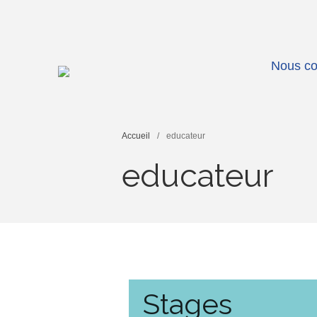
Nous co
Accompagner l'autisme
AideraVar
Accueil
/
educateur
educateur
Stages