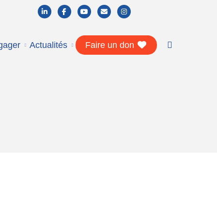
Nous connaître
gager
Actualités
Faire un don
Histoire & valeurs
Missions & projets
Stratégie & direction
Nos partenaires
Vous informer
L’autisme en bref
Nos actualités
Formation & recherche
Documentation
Vous accompagner
Jeunesse
Adultes