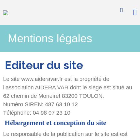
Accompagner l'autisme
AideraVar
Nous connaître
Mentions légales
Histoire & valeurs
Missions & projets
Stratégie & direction
Editeur du site
Nos partenaires
Vous informer
Le site www.aideravar.fr est la propriété de
L’autisme en bref
l’association AIDERA VAR dont le siège est situé au
Nos actualités
62 chemin de Moneiret 83200 TOULON.
Formation & recherche
Numéro SIREN: 487 63 10 12
Documentation
Téléphone: 04 98 07 23 10
Hébergement et conception du site
Vous accompagner
Le responsable de la publication sur le site est est
Jeunesse