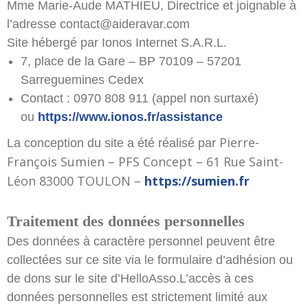
Mme Marie-Aude MATHIEU, Directrice et joignable à
Adultes
Soins & santé
l’adresse contact@aideravar.com
Loisirs & Repit
Site hébergé par Ionos Internet S.A.R.L.
7, place de la Gare – BP 70109 – 57201
Vous engager
Sarreguemines Cedex
Soutenir nos actions
Contact : 0970 808 911 (appel non surtaxé)
Intégrer l’équipe des
ou
https://www.ionos.fr/assistance
professionnels
Pierre-
La conception du site a été réalisé par
Actualités
François Sumien –
PFS Concept – 61 Rue Saint-
Actualités
Léon 83000 TOULON
–
https://sumien.fr
Évènements
Faire un don
Traitement des données personnelles
Des données à caractère personnel peuvent être
collectées sur ce site via le formulaire d’adhésion ou
de dons sur le site d’HelloAsso.L’accès à ces
données personnelles est strictement limité aux