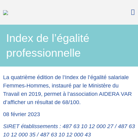
Accompagner l'autisme
AideraVar
Nous connaître
Index de l’égalité
Histoire & valeurs
professionnelle
Missions & projets
Stratégie & direction
Nos partenaires
La quatrième édition de l’Index de l’égalité salariale
Vous informer
Femmes-Hommes, instauré par le Ministère du
L’autisme en bref
Travail en 2019, permet à l’association AIDERA VAR
Nos actualités
d’afficher un résultat de 68/100.
Formation & recherche
08 février 2023
Documentation
SIRET
établissements
: 487 63 10 12 000 27 / 487 63
Vous accompagner
10 12 000 35 / 487 63 10 12 000 43
Jeunesse