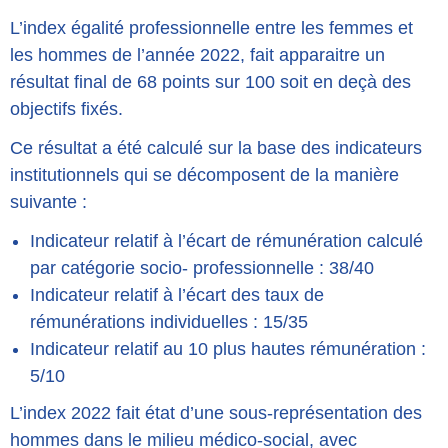
Adultes
L’index égalité professionnelle entre les femmes et
Soins & santé
les hommes de l’année 2022, fait apparaitre un
Loisirs & Repit
résultat final de 68 points sur 100 soit en deçà des
objectifs fixés.
Vous engager
Ce résultat a été calculé sur la base des indicateurs
Soutenir nos actions
institutionnels qui se décomposent de la manière
Intégrer l’équipe des
professionnels
suivante :
Actualités
Indicateur relatif à l’écart de rémunération calculé
par catégorie socio- professionnelle : 38/40
Actualités
Indicateur relatif à l’écart des taux de
Évènements
rémunérations individuelles : 15/35
Faire un don
Indicateur relatif au 10 plus hautes rémunération :
5/10
L’index 2022 fait état d’une sous-représentation des
hommes dans le milieu médico-social, avec