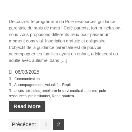
Soins & santé
Loisirs & Repit
Découvrez le programme du Pôle ressources guidance
Vous engager
parentale du mois de mars ! Café-parents, forum inclusion,
nous vous proposons différents lieux pour passer un
Soutenir nos actions
moment convivial. Inscription gratuite et obligatoire.
Intégrer l’équipe des
L’objectif de la guidance parentale est de pouvoir
professionnels
accompagner les familles ayant un enfant, adolescent ou
Actualités
adulte avec autisme, dans […]
Actualités
06/03/2025
Évènements
Communication
Accompagnement
,
Actualités
,
Repit
Faire un don
accès aux soins
,
améliorer le suivi médical
,
autisme
,
pole
ressources
,
professionnel
,
Repit
,
soutien
Read More
Précédent
1
2